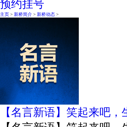
预约挂号
主页
>
新桥简介
>
新桥动态
>
【名言新语】笑起来吧，