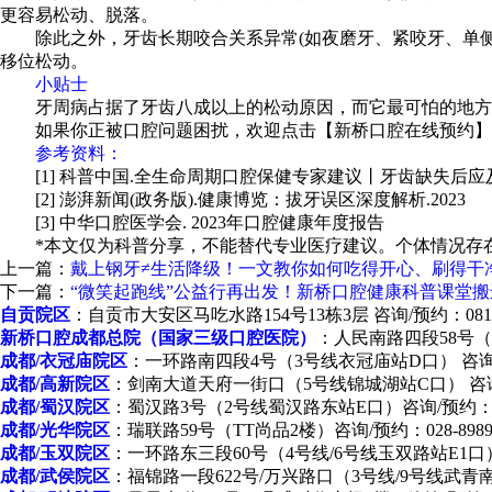
更容易松动、脱落。
除此之外，牙齿长期咬合关系异常(如夜磨牙、紧咬牙、单侧咀
移位松动。
小贴士
牙周病占据了牙齿八成以上的松动原因，而它最可怕的地方在
如果你正被口腔问题困扰，欢迎点击【新桥口腔在线预约】挂
参考资料：
[1] 科普中国.全生命周期口腔保健专家建议丨牙齿缺失后应及时恰
[2] 澎湃新闻(政务版).健康博览：拔牙误区深度解析.2023
[3] 中华口腔医学会. 2023年口腔健康年度报告
*本文仅为科普分享，不能替代专业医疗建议。个体情况存在
上一篇：
戴上钢牙≠生活降级！一文教你如何吃得开心、刷得干
下一篇：
“微笑起跑线”公益行再出发！新桥口腔健康科普课堂搬
自贡院区
：自贡市大安区马吃水路154号13栋3层 咨询/预约：0813-2
新桥口腔成都总院（国家三级口腔医院）
：人民南路四段58号（人
成都/衣冠庙院区
：一环路南四段4号（3号线衣冠庙站D口） 咨询/预约
成都/高新院区
：剑南大道天府一街口（5号线锦城湖站C口） 咨询/预约
成都/蜀汉院区
：蜀汉路3号（2号线蜀汉路东站E口）咨询/预约：028-
成都/光华院区
：瑞联路59号（TT尚品2楼）咨询/预约：028-89895
成都/玉双院区
：一环路东三段60号（4号线/6号线玉双路站E1口） 咨询
成都/武侯院区
：福锦路一段622号/万兴路口（3号线/9号线武青南路站