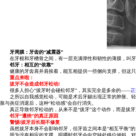
牙周膜：牙齿的“减震器”
在牙根和牙槽骨之间，有一层充满弹性和韧性的薄膜，叫牙周
邻牙：相互的“依靠”
健康的牙齿肩并肩挨着，能互相提供一些侧向支撑，但这只是辅
重点来啦：
拔牙不会造成邻牙松动!
很多人担心“拔牙时会碰松邻牙”，其实完全是多余的——
正
之所以自我感觉松动，可能是术后牙龈出现正常的肿胀、轻微
胀与炎症消退后，这种“松动感”会自行消失。
真正导致邻牙松动的，从来不是“拔牙”这个动作，而是拔牙
邻牙“遭殃”的真正原因
警惕!拔牙后长期不修复
虽然拔牙本身不会影响邻牙，但牙齿之间本是“相互平衡”的，
因为没有相应的支撑，咀嚼时邻牙会向空缺处移位倾斜，对颌