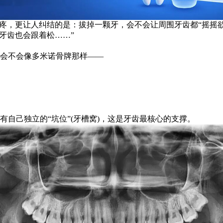
，更让人纠结的是：拔掉一颗牙，会不会让周围牙齿都“摇摇欲
牙齿也会跟着松……”
会不会像多米诺骨牌那样——
己独立的“坑位”(牙槽窝)，这是牙齿最核心的支撑。