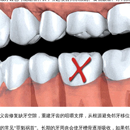
动义齿修复缺牙空隙，重建牙齿的咀嚼支撑，从根源避免邻牙移
常见“罪魁祸首”。长期的牙周炎会使牙槽骨逐渐吸收，如果邻