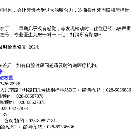
嚼)，会让牙齿承受过大的咬合力，逐渐损伤牙周膜和牙槽骨;
于——早期几乎没有感觉，等发现松动时，往往已经比较严重
号，专业医生为您一对一评估，打消所有顾虑~
当修复. 2024.
差异，如有口腔健康问题请及时咨询医疗机构。
净~
进校园
630926
民南路中环路口/1号线桐梓林站B口）咨询/预约：028-6036886
：028-68687878
：028-68527878
68277878
352
/预约：028-89897181
F口）咨询/预约：028-69336636