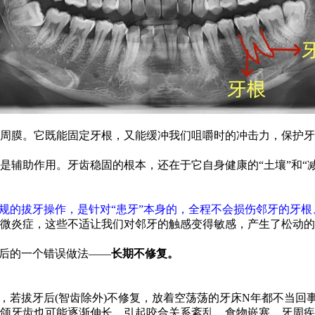
膜。它既能固定牙根，又能缓冲我们咀嚼时的冲击力，保护牙
助作用。牙齿稳固的根本，还在于它自身健康的“土壤”和“减
规的拔牙操作，是针对“患牙”本身的，全程不会损伤邻牙的牙
炎症，这些不适让我们对邻牙的触感变得敏感，产生了松动的
后的一个错误做法——
长期不修复。
若拔牙后(智齿除外)不修复，放着空荡荡的牙床N年都不当回
牙齿也可能逐渐伸长，引起咬合关系紊乱、食物嵌塞、牙周疾病