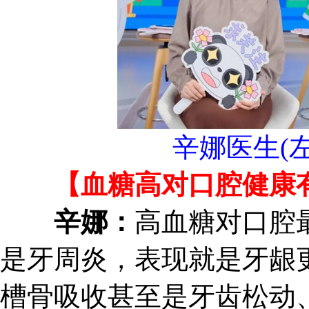
辛娜医生(左
【血糖高对口腔健康有
辛娜：
高血糖对口腔
是牙周炎，表现就是牙龈
槽骨吸收甚至是牙齿松动